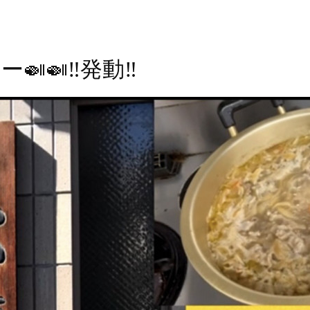
🍛‼️発動‼️